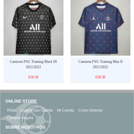
Camiseta PSG Training Black III
Camiseta PSG Training Blue II
2021/2022
2021/2022
€18.50
€18.50
ONLINE STORE
FAQs
Login/Crear Cuenta
Mi Cuenta
Como Ordenar
Compra Segura
SOBRE NOSOTROS