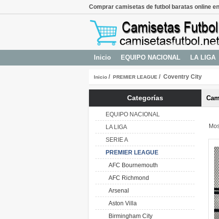
Comprar camisetas de futbol baratas online en
Inicio
EQUIPO NACIONAL
LA LIGA
/
/ Coventry City
Inicio
PREMIER LEAGUE
Categorías
Cami
EQUIPO NACIONAL
Mos
LA LIGA
SERIE A
PREMIER LEAGUE
AFC Bournemouth
AFC Richmond
Arsenal
Aston Villa
Birmingham City