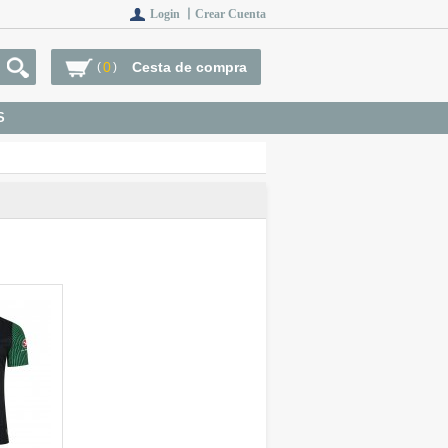
Login 丨
Crear Cuenta
0
Cesta de compra
(
)
S