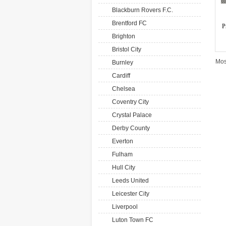
Blackburn Rovers F.C.
Brentford FC
P
Brighton
Bristol City
Mos
Burnley
Cardiff
Chelsea
Coventry City
Crystal Palace
Derby County
Everton
Fulham
Hull City
Leeds United
Leicester City
Liverpool
Luton Town FC