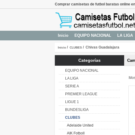
Comprar camisetas de futbol baratas online en
Inicio
EQUIPO NACIONAL
LA LIGA
/
/ Chivas Guadalajara
Inicio
CLUBES
Categorías
Cam
EQUIPO NACIONAL
Mos
LA LIGA
SERIE A
PREMIER LEAGUE
LIGUE 1
BUNDESLIGA
CLUBES
Adelaide United
AIK Fotboll