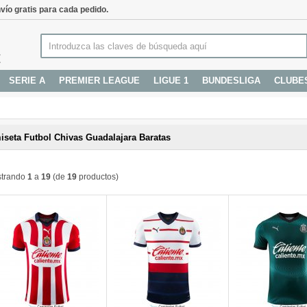
vío gratis para cada pedido.
SERIE A
PREMIER LEAGUE
LIGUE 1
BUNDESLIGA
CLUBE
iseta Futbol Chivas Guadalajara Baratas
trando
1
a
19
(de
19
productos)