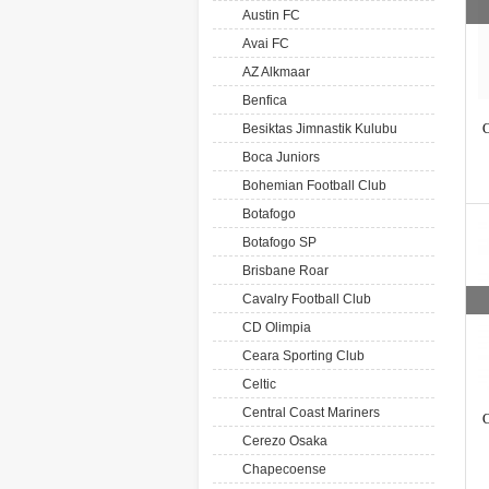
Austin FC
Avai FC
AZ Alkmaar
Benfica
Besiktas Jimnastik Kulubu
C
Boca Juniors
Bohemian Football Club
Botafogo
Botafogo SP
Brisbane Roar
Cavalry Football Club
CD Olimpia
Ceara Sporting Club
Celtic
Central Coast Mariners
C
Cerezo Osaka
Chapecoense