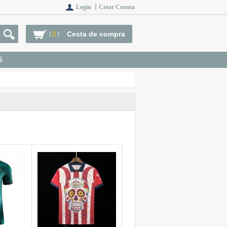
Login 丨
Crear Cuenta
0
Cesta de compra
(
)
S