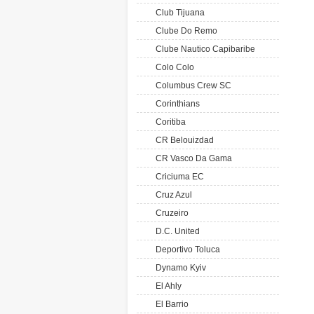
Club Tijuana
Clube Do Remo
Clube Nautico Capibaribe
Colo Colo
Columbus Crew SC
Corinthians
Coritiba
CR Belouizdad
CR Vasco Da Gama
Criciuma EC
Cruz Azul
Cruzeiro
D.C. United
Deportivo Toluca
Dynamo Kyiv
El Ahly
El Barrio