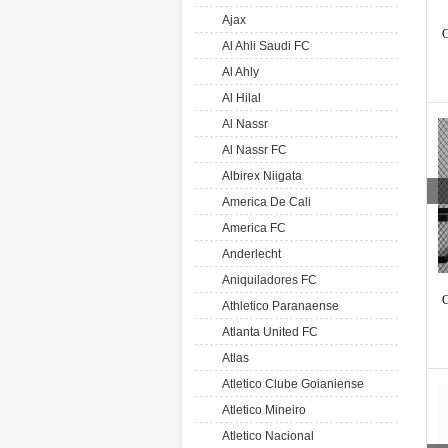
Ajax
C
Al Ahli Saudi FC
Al Ahly
Al Hilal
Al Nassr
Al Nassr FC
Albirex Niigata
America De Cali
America FC
Anderlecht
Aniquiladores FC
C
Athletico Paranaense
Atlanta United FC
Atlas
Atletico Clube Goianiense
Atletico Mineiro
Atletico Nacional