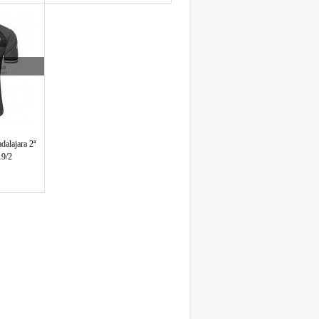
dalajara 2ª
19/2