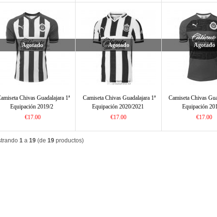
Agotado
Agotado
Agotado
amiseta Chivas Guadalajara 1ª
Camiseta Chivas Guadalajara 1ª
Camiseta Chivas Gua
Equipación 2019/2
Equipación 2020/2021
Equipación 20
€17.00
€17.00
€17.00
trando
1
a
19
(de
19
productos)