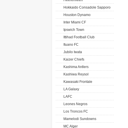
Heerenveen
Hokkaido Consadole Sapporo
Houston Dynamo
Inter Miami CF
Ipswich Town
Ittihad Football Club
Ituano FC
Jubilo Iwata
Kaizer Chiefs
Kashima Antlers
Kashiwa Reysol
Kawasaki Frontale
LA Galaxy
LAFC
Leones Negros
Los Troncos FC
Mamelodi Sundowns
MC Alger