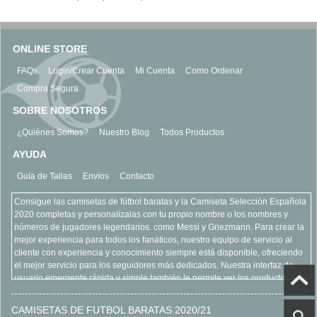
ONLINE STORE
FAQs
Login/Crear Cuenta
Mi Cuenta
Como Ordenar
Compra Segura
SOBRE NOSOTROS
¿Quiénes Somos?
Nuestro Blog
Todos Productos
AYUDA
Guía de Tallas
Envíos
Contacto
Consigue las camisetas de fútbol baratas y la Camiseta Selección Española
2020 completas y personalízalas con tu propio nombre o los nombres y
números de jugadores legendarios. como Messi y Griezmann. Para crear la
mejor experiencia para todos los fanáticos, nuestro equipo de servicio al
cliente con experiencia y conocimiento siempre está disponible, ofreciendo
el mejor servicio para los seguidores más dedicados. Nuestra interfaz de
usuario emergente rápida y simple también le permite ver los productos y
equipos más vendidos, refinar su búsqueda y acercarse para ver más de
cerca todos nuestros productos. Encuentre todo lo que está buscando con
CAMISETAS DE FUTBOL BARATAS 2020/21
claridad y seguridad, todo como parte de la experiencia en línea camisetas