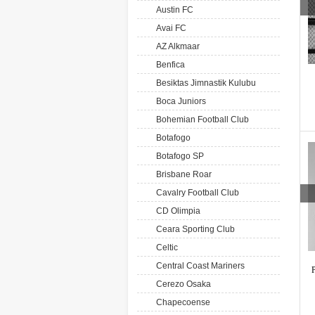
Austin FC
Avai FC
AZ Alkmaar
Benfica
Besiktas Jimnastik Kulubu
Boca Juniors
Bohemian Football Club
Botafogo
Botafogo SP
Brisbane Roar
Cavalry Football Club
CD Olimpia
Ceara Sporting Club
Celtic
Central Coast Mariners
P
Cerezo Osaka
Chapecoense