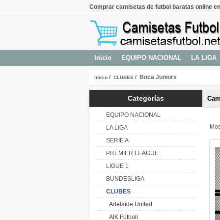
Comprar camisetas de futbol baratas online en
Inicio
EQUIPO NACIONAL
LA LIGA
/
/ Boca Juniors
Inicio
CLUBES
Categorías
Cam
EQUIPO NACIONAL
Mos
LA LIGA
SERIE A
PREMIER LEAGUE
LIGUE 1
BUNDESLIGA
CLUBES
Adelaide United
AIK Fotboll