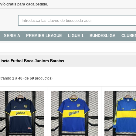
vío gratis para cada pedido.
SERIE A
PREMIER LEAGUE
LIGUE 1
BUNDESLIGA
CLUBE
iseta Futbol Boca Juniors Baratas
trando
1
a
40
(de
69
productos)