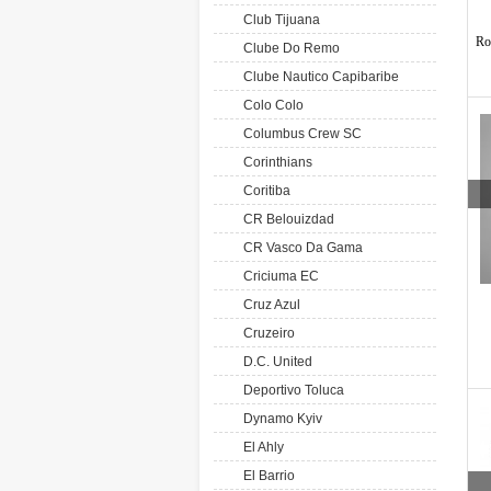
Club Tijuana
Ro
Clube Do Remo
Clube Nautico Capibaribe
Colo Colo
Columbus Crew SC
Corinthians
Coritiba
CR Belouizdad
CR Vasco Da Gama
Criciuma EC
Cruz Azul
Cruzeiro
D.C. United
Deportivo Toluca
Dynamo Kyiv
El Ahly
El Barrio