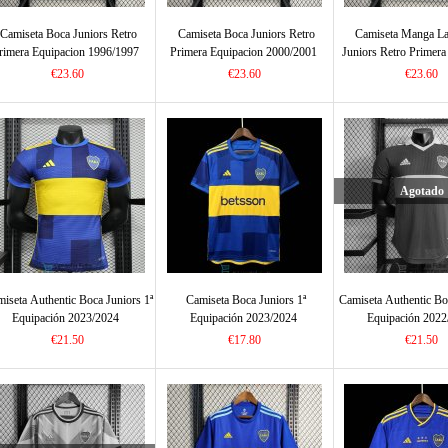
Camiseta Boca Juniors Retro
Camiseta Boca Juniors Retro
Camiseta Manga La
rimera Equipacion 1996/1997
Primera Equipacion 2000/2001
Juniors Retro Primera
1981
€23.60
€23.60
€23.60
Agotado
iseta Authentic Boca Juniors 1ª
Camiseta Boca Juniors 1ª
Camiseta Authentic Bo
Equipación 2023/2024
Equipación 2023/2024
Equipación 2022
€21.50
€17.80
€21.50