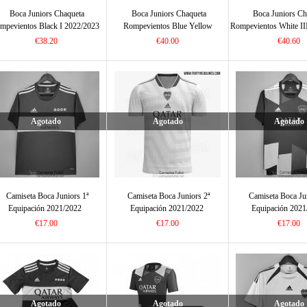
Boca Juniors Chaqueta
Boca Juniors Chaqueta
Boca Juniors Ch
mpevientos Black I 2022/2023
Rompevientos Blue Yellow
Rompevientos White II
2021/2022
€38.20
€40.00
€40.60
Agotado
Agotado
Agotado
Camiseta Boca Juniors 1ª
Camiseta Boca Juniors 2ª
Camiseta Boca Ju
Equipación 2021/2022
Equipación 2021/2022
Equipación 2021
€17.00
€17.00
€17.00
Agotado
Agotado
Agotado