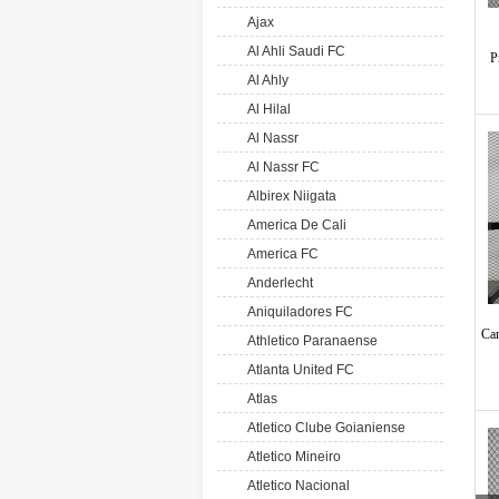
Ajax
Al Ahli Saudi FC
P
Al Ahly
Al Hilal
Al Nassr
Al Nassr FC
Albirex Niigata
America De Cali
America FC
Anderlecht
Aniquiladores FC
Cam
Athletico Paranaense
Atlanta United FC
Atlas
Atletico Clube Goianiense
Atletico Mineiro
Atletico Nacional