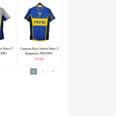
rs Retro 2ª
Camiseta Boca Juniors Retro 1ª
/2003
Equipación 2002/2003
€23.60
1
2
>>