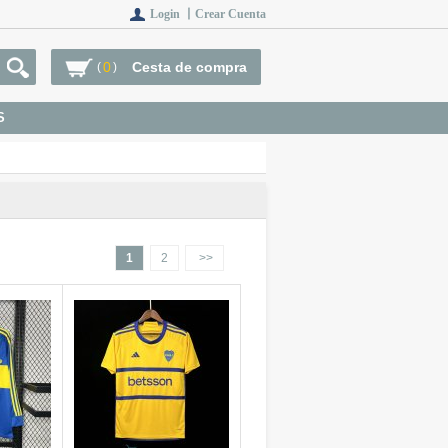
Login 丨
Crear Cuenta
0
Cesta de compra
(
)
S
1
2
>>