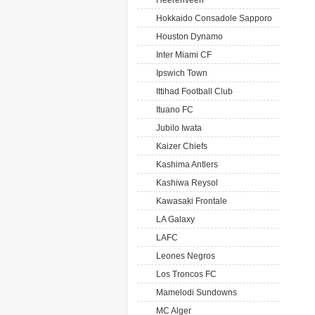
Heerenveen
Hokkaido Consadole Sapporo
Houston Dynamo
Inter Miami CF
Ipswich Town
Ittihad Football Club
Ituano FC
Jubilo Iwata
Kaizer Chiefs
Kashima Antlers
Kashiwa Reysol
Kawasaki Frontale
LA Galaxy
LAFC
Leones Negros
Los Troncos FC
Mamelodi Sundowns
MC Alger