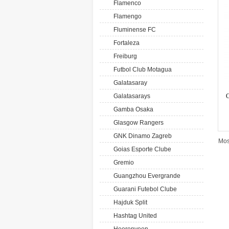
Flamenco
Flamengo
Fluminense FC
Fortaleza
Freiburg
Futbol Club Motagua
Galatasaray
Galatasarays
C
Gamba Osaka
Glasgow Rangers
GNK Dinamo Zagreb
Mos
Goias Esporte Clube
Gremio
Guangzhou Evergrande
Guarani Futebol Clube
Hajduk Split
Hashtag United