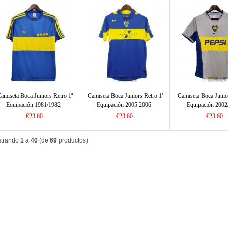
amiseta Boca Juniors Retro 1ª
Camiseta Boca Juniors Retro 1ª
Camiseta Boca Junio
Equipación 1981/1982
Equipación 2005 2006
Equipación 2002
€23.60
€23.60
€23.60
trando
1
a
40
(de
69
productos)