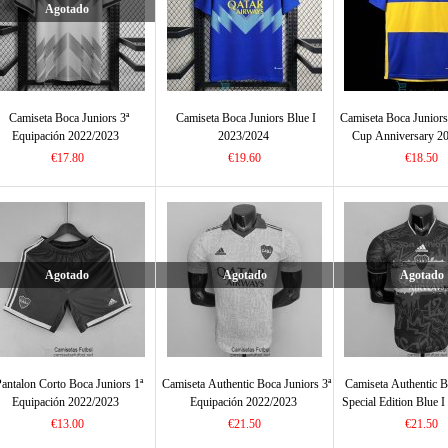
Agotado
Camiseta Boca Juniors 3ª
Camiseta Boca Juniors Blue I
Camiseta Boca Junior
Equipación 2022/2023
2023/2024
Cup Anniversary 2
€17.80
€19.60
€18.50
Agotado
Agotado
Agotado
antalon Corto Boca Juniors 1ª
Camiseta Authentic Boca Juniors 3ª
Camiseta Authentic B
Equipación 2022/2023
Equipación 2022/2023
Special Edition Blue 
€13.00
€21.50
€21.50