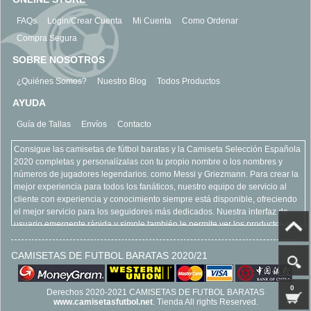
FAQs
Login/Crear Cuenta
Mi Cuenta
Como Ordenar
Compra Segura
SOBRE NOSOTROS
¿Quiénes Somos?
Nuestro Blog
Todos Productos
AYUDA
Guía de Tallas
Envíos
Contacto
Consigue las camisetas de fútbol baratas y la Camiseta Selección Española
2020 completas y personalízalas con tu propio nombre o los nombres y
números de jugadores legendarios. como Messi y Griezmann. Para crear la
mejor experiencia para todos los fanáticos, nuestro equipo de servicio al
cliente con experiencia y conocimiento siempre está disponible, ofreciendo
el mejor servicio para los seguidores más dedicados. Nuestra interfaz de
usuario emergente rápida y simple también le permite ver los productos y
equipos más vendidos, refinar su búsqueda y acercarse para ver más de
cerca todos nuestros productos. Encuentre todo lo que está buscando con
CAMISETAS DE FUTBOL BARATAS 2020/21
claridad y seguridad, todo como parte de la experiencia en línea camisetas
de futbol baratas. Esperamos su llegada www.camisetasfutbol.net
0
Derechos 2020-2021 CAMISETAS DE FUTBOL BARATAS
www.camisetasfutbol.net
. Tienda All rights Reserved.