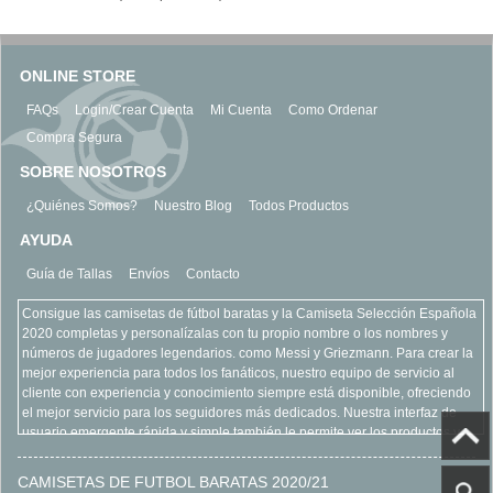
ONLINE STORE
FAQs
Login/Crear Cuenta
Mi Cuenta
Como Ordenar
Compra Segura
SOBRE NOSOTROS
¿Quiénes Somos?
Nuestro Blog
Todos Productos
AYUDA
Guía de Tallas
Envíos
Contacto
Consigue las camisetas de fútbol baratas y la Camiseta Selección Española
2020 completas y personalízalas con tu propio nombre o los nombres y
números de jugadores legendarios. como Messi y Griezmann. Para crear la
mejor experiencia para todos los fanáticos, nuestro equipo de servicio al
cliente con experiencia y conocimiento siempre está disponible, ofreciendo
el mejor servicio para los seguidores más dedicados. Nuestra interfaz de
usuario emergente rápida y simple también le permite ver los productos y
equipos más vendidos, refinar su búsqueda y acercarse para ver más de
cerca todos nuestros productos. Encuentre todo lo que está buscando con
CAMISETAS DE FUTBOL BARATAS 2020/21
claridad y seguridad, todo como parte de la experiencia en línea camisetas