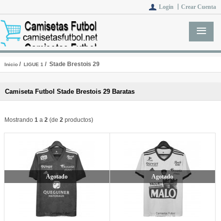
Login 丨
Crear Cuenta
/
/ Stade Brestois 29
Inicio
LIGUE 1
Camiseta Futbol Stade Brestois 29 Baratas
Mostrando
1
a
2
(de
2
productos)
Agotado
Agotado