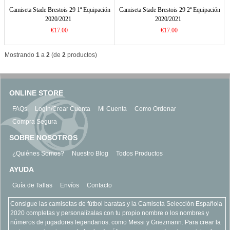
Camiseta Stade Brestois 29 1ª Equipación
Camiseta Stade Brestois 29 2ª Equipación
2020/2021
2020/2021
€17.00
€17.00
Mostrando
1
a
2
(de
2
productos)
ONLINE STORE
FAQs
Login/Crear Cuenta
Mi Cuenta
Como Ordenar
Compra Segura
SOBRE NOSOTROS
¿Quiénes Somos?
Nuestro Blog
Todos Productos
AYUDA
Guía de Tallas
Envíos
Contacto
Consigue las camisetas de fútbol baratas y la Camiseta Selección Española
2020 completas y personalízalas con tu propio nombre o los nombres y
números de jugadores legendarios. como Messi y Griezmann. Para crear la