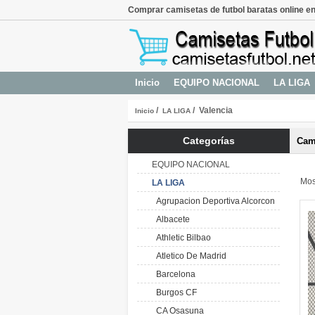
Comprar camisetas de futbol baratas online en
Inicio
EQUIPO NACIONAL
LA LIGA
/
/ Valencia
Inicio
LA LIGA
Categorías
Cami
EQUIPO NACIONAL
Mos
LA LIGA
Agrupacion Deportiva Alcorcon
Albacete
Athletic Bilbao
Atletico De Madrid
Barcelona
Burgos CF
CA Osasuna