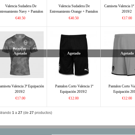
Valencia Sudadera De
Valencia Sudadera De
Camiseta Valencia 1ª
ntrenamiento Navy + Pantalon
Entrenamiento Orange + Pantalon
2019/2
2020/2021
2020/2021
€40.50
€40.50
€17.00
Agotado
Agotado
Agotado
amiseta Valencia 3ª Equipación
Pantalon Corto Valencia 1ª
Pantalon Corto Val
2019/2
Equipación 2019/2
Equipación 20
€17.00
€12.00
€12.00
trando
1
a
27
(de
27
productos)