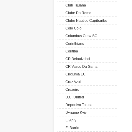
Club Tijuana
Clube Do Remo
Clube Nautico Capibaribe
Colo Colo
Columbus Crew SC
Corinthians
Coritiba
CR Belouizdad
CR Vasco Da Gama
Criciuma EC
Cruz Azul
Cruzeiro
D.C. United
Deportivo Toluca
Dynamo Kyiv
El Ahly
El Barrio