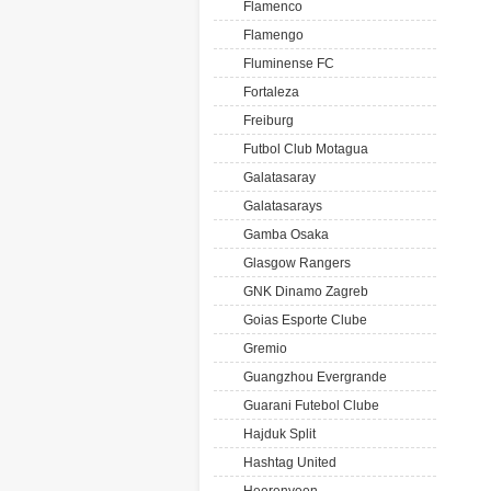
Flamenco
Flamengo
Fluminense FC
Fortaleza
Freiburg
Futbol Club Motagua
Galatasaray
Galatasarays
Gamba Osaka
Glasgow Rangers
GNK Dinamo Zagreb
Goias Esporte Clube
Gremio
Guangzhou Evergrande
Guarani Futebol Clube
Hajduk Split
Hashtag United