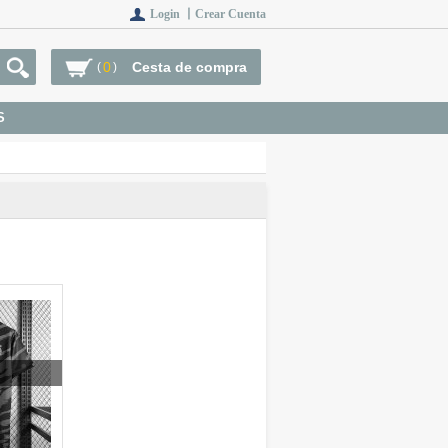
Login 丨
Crear Cuenta
0
Cesta de compra
(
)
S