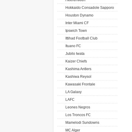
Heerenveen
Hokkaido Consadole Sapporo
Houston Dynamo
Inter Miami CF
Ipswich Town
Ittihad Football Club
Ituano FC
Jubilo Iwata
Kaizer Chiefs
Kashima Antlers
Kashiwa Reysol
Kawasaki Frontale
LA Galaxy
LAFC
Leones Negros
Los Troncos FC
Mamelodi Sundowns
MC Alger