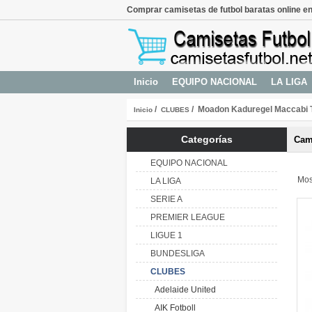
Comprar camisetas de futbol baratas online en
Inicio
EQUIPO NACIONAL
LA LIGA
/
/ Moadon Kaduregel Maccabi T
Inicio
CLUBES
Categorías
Cam
EQUIPO NACIONAL
Mos
LA LIGA
SERIE A
PREMIER LEAGUE
LIGUE 1
BUNDESLIGA
CLUBES
Adelaide United
AIK Fotboll