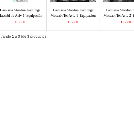
Camiseta Moadon Kaduregel
Camiseta Moadon Kaduregel
Camiseta Moadon 
accabi Te Aviv 1ª Equipación
Maccabi Tel Aviv 1ª Equipación
Maccabi Tel Aviv 2ª 
2023/2024
2022/2023
2022/2023
€17.80
€17.80
€17.80
trando
1
a
3
(de
3
productos)