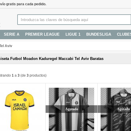
vío gratis para cada pedido.
SERIE A
PREMIER LEAGUE
LIGUE 1
BUNDESLIGA
CLUBE
el Aviv
iseta Futbol Moadon Kaduregel Maccabi Tel Aviv Baratas
trando
1
a
3
(de
3
productos)
Agotado
Agotado