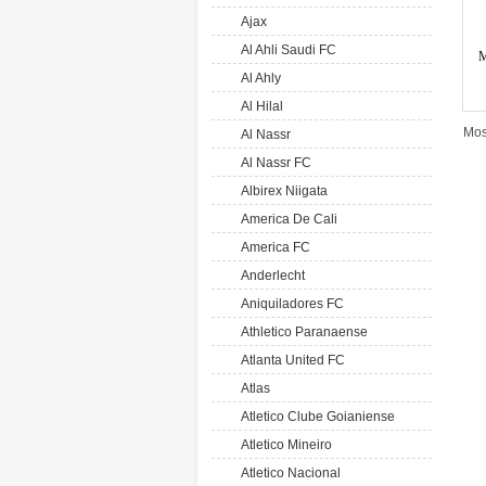
Ajax
Al Ahli Saudi FC
M
Al Ahly
Al Hilal
Mos
Al Nassr
Al Nassr FC
Albirex Niigata
America De Cali
America FC
Anderlecht
Aniquiladores FC
Athletico Paranaense
Atlanta United FC
Atlas
Atletico Clube Goianiense
Atletico Mineiro
Atletico Nacional