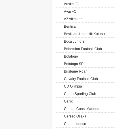
Austin FC
Avai FC
AZ Alkmaar
Benfica
Besiktas Jimnastik Kulubu
Boca Juniors
Bohemian Football Club
Botafogo
Botafogo SP
Brisbane Roar
Cavalry Football Club
CD Olimpia
Ceara Sporting Club
Celtic
Central Coast Mariners
Cerezo Osaka
Chapecoense