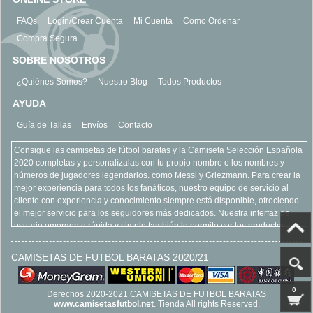
FAQs
Login/Crear Cuenta
Mi Cuenta
Como Ordenar
Compra Segura
SOBRE NOSOTROS
¿Quiénes Somos?
Nuestro Blog
Todos Productos
AYUDA
Guía de Tallas
Envíos
Contacto
Consigue las camisetas de fútbol baratas y la Camiseta Selección Española
2020 completas y personalízalas con tu propio nombre o los nombres y
números de jugadores legendarios. como Messi y Griezmann. Para crear la
mejor experiencia para todos los fanáticos, nuestro equipo de servicio al
cliente con experiencia y conocimiento siempre está disponible, ofreciendo
el mejor servicio para los seguidores más dedicados. Nuestra interfaz de
usuario emergente rápida y simple también le permite ver los productos y
equipos más vendidos, refinar su búsqueda y acercarse para ver más de
cerca todos nuestros productos. Encuentre todo lo que está buscando con
CAMISETAS DE FUTBOL BARATAS 2020/21
claridad y seguridad, todo como parte de la experiencia en línea camisetas
de futbol baratas. Esperamos su llegada www.camisetasfutbol.net
0
Derechos 2020-2021 CAMISETAS DE FUTBOL BARATAS
www.camisetasfutbol.net
. Tienda All rights Reserved.