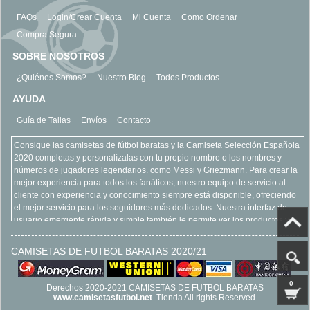
FAQs
Login/Crear Cuenta
Mi Cuenta
Como Ordenar
Compra Segura
SOBRE NOSOTROS
¿Quiénes Somos?
Nuestro Blog
Todos Productos
AYUDA
Guía de Tallas
Envíos
Contacto
Consigue las camisetas de fútbol baratas y la Camiseta Selección Española
2020 completas y personalízalas con tu propio nombre o los nombres y
números de jugadores legendarios. como Messi y Griezmann. Para crear la
mejor experiencia para todos los fanáticos, nuestro equipo de servicio al
cliente con experiencia y conocimiento siempre está disponible, ofreciendo
el mejor servicio para los seguidores más dedicados. Nuestra interfaz de
usuario emergente rápida y simple también le permite ver los productos y
equipos más vendidos, refinar su búsqueda y acercarse para ver más de
cerca todos nuestros productos. Encuentre todo lo que está buscando con
CAMISETAS DE FUTBOL BARATAS 2020/21
claridad y seguridad, todo como parte de la experiencia en línea camisetas
de futbol baratas. Esperamos su llegada www.camisetasfutbol.net
0
Derechos 2020-2021 CAMISETAS DE FUTBOL BARATAS
www.camisetasfutbol.net
. Tienda All rights Reserved.