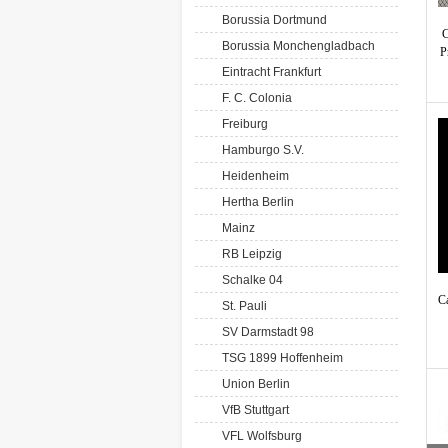
Borussia Dortmund
C
Borussia Monchengladbach
P
Eintracht Frankfurt
F. C. Colonia
Freiburg
Hamburgo S.V.
Heidenheim
Hertha Berlin
Mainz
RB Leipzig
Schalke 04
C
St. Pauli
SV Darmstadt 98
TSG 1899 Hoffenheim
Union Berlin
VfB Stuttgart
VFL Wolfsburg