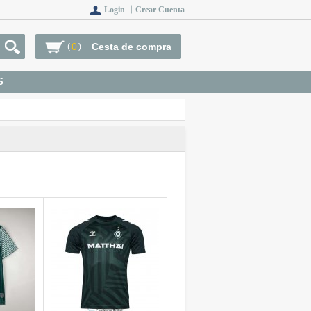
Login 丨
Crear Cuenta
0
Cesta de compra
(
)
S