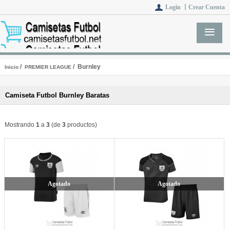
Login 丨
Crear Cuenta
/
/ Burnley
Inicio
PREMIER LEAGUE
Camiseta Futbol Burnley Baratas
Mostrando
1
a
3
(de
3
productos)
Agotado
Agotado