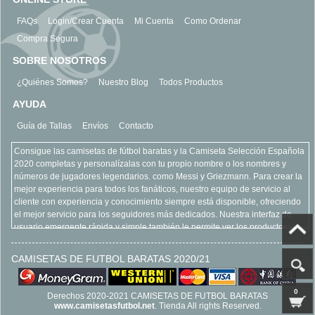
FAQs
Login/Crear Cuenta
Mi Cuenta
Como Ordenar
Compra Segura
SOBRE NOSOTROS
¿Quiénes Somos?
Nuestro Blog
Todos Productos
AYUDA
Guía de Tallas
Envíos
Contacto
Consigue las camisetas de fútbol baratas y la Camiseta Selección Española
2020 completas y personalízalas con tu propio nombre o los nombres y
números de jugadores legendarios. como Messi y Griezmann. Para crear la
mejor experiencia para todos los fanáticos, nuestro equipo de servicio al
cliente con experiencia y conocimiento siempre está disponible, ofreciendo
el mejor servicio para los seguidores más dedicados. Nuestra interfaz de
usuario emergente rápida y simple también le permite ver los productos y
equipos más vendidos, refinar su búsqueda y acercarse para ver más de
cerca todos nuestros productos. Encuentre todo lo que está buscando con
CAMISETAS DE FUTBOL BARATAS 2020/21
claridad y seguridad, todo como parte de la experiencia en línea camisetas
de futbol baratas. Esperamos su llegada www.camisetasfutbol.net
0
Derechos 2020-2021 CAMISETAS DE FUTBOL BARATAS
www.camisetasfutbol.net
. Tienda All rights Reserved.