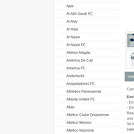
Ajax
Al Ahli Saudi FC
Al Ahly
Al Hilal
Al Nassr
Al Nassr FC
Albirex Niigata
America De Cali
America FC
Anderlecht
cam
Aniquiladores FC
Cami
Athletico Paranaense
Env
Atlanta United FC
- En
Atlas
- En
Real
Atletico Clube Goianiense
una 
Atletico Mineiro
Se t
juga
Atletico Nacional