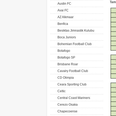
Tam
Austin FC
Avai FC
AZ Alkmaar
Benfica
Besiktas Jimnastik Kulubu
Boca Juniors
Bohemian Football Club
Botafogo
Botafogo SP
Brisbane Roar
Cavalry Football Club
CD Olimpia
Ceara Sporting Club
Celtic
Central Coast Mariners
Cerezo Osaka
Chapecoense