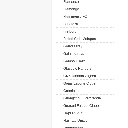
Flamenco
Flamengo
Fluminense FC
Fortaleza
Freiburg
Futbol Club Motagua
Galatasaray
Galatasarays
Gamba Osaka
Glasgow Rangers
GNK Dinamo Zagreb
Goias Esporte Clube
Gremio
Guangzhou Evergrande
Guarani Futebol Clube
Hajduk Split
Hashtag United