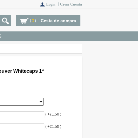
Login 丨
Crear Cuenta
0
Cesta de compra
(
)
S
uver Whitecaps 1ª
( +€1.50 )
( +€1.50 )