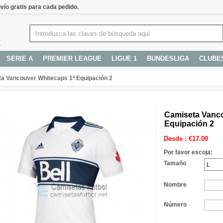
vío gratis para cada pedido.
SERIE A
PREMIER LEAGUE
LIGUE 1
BUNDESLIGA
CLUBE
a Vancouver Whitecaps 1ª Equipación 2
Camiseta Vanco
Equipación 2
Desde :
€
17.00
Por favor escoja:
Tamaño
Nombre
Número