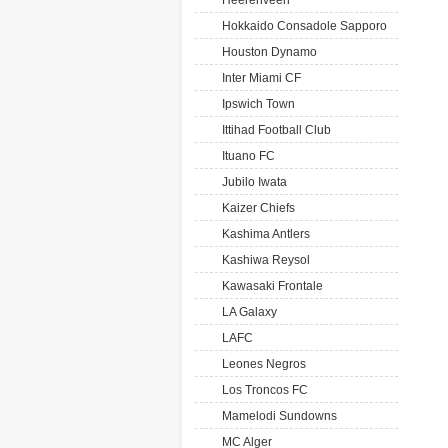
Heerenveen
Hokkaido Consadole Sapporo
Houston Dynamo
Inter Miami CF
Ipswich Town
Ittihad Football Club
Ituano FC
Jubilo Iwata
Kaizer Chiefs
Kashima Antlers
Kashiwa Reysol
Kawasaki Frontale
LA Galaxy
LAFC
Leones Negros
Los Troncos FC
Mamelodi Sundowns
MC Alger