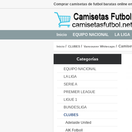
Comprar camisetas de futbol baratas online en
Inicio
EQUIPO NACIONAL
LA LIGA
/
/
/ Camiset
Inicio
CLUBES
Vancouver Whitecaps
Categorías
EQUIPO NACIONAL
LA LIGA
SERIE A
PREMIER LEAGUE
LIGUE 1
BUNDESLIGA
CLUBES
Adelaide United
AIK Fotboll