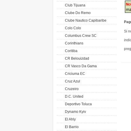
Club Tijuana
Clube Do Remo
Clube Nautico Capibaribe
Pag
Colo Colo
Si n
Columbus Crew SC
indi
Corinthians
pre
Coritiba
CR Belouizdad
CR Vasco Da Gama
Criciuma EC
Cruz Azul
Cruzeiro
D.C. United
Deportivo Toluca
Dynamo Kyiv
El Ahly
El Barrio