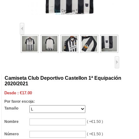
Camiseta Club Deportivo Castellon 1ª Equipación
2020/2021
Desde :
€
17.00
Por favor escoja:
Tamaño
Nombre
( +€1.50 )
Número
( +€1.50 )