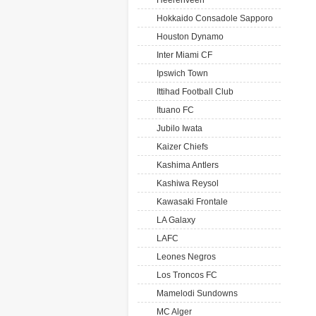
Heerenveen
Hokkaido Consadole Sapporo
Houston Dynamo
Inter Miami CF
Ipswich Town
Ittihad Football Club
Ituano FC
Jubilo Iwata
Kaizer Chiefs
Kashima Antlers
Kashiwa Reysol
Kawasaki Frontale
LA Galaxy
LAFC
Leones Negros
Los Troncos FC
Mamelodi Sundowns
MC Alger