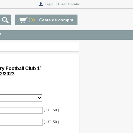
Login 丨
Crear Cuenta
0
Cesta de compra
(
)
S
y Football Club 1ª
2/2023
( +€1.50 )
( +€1.50 )