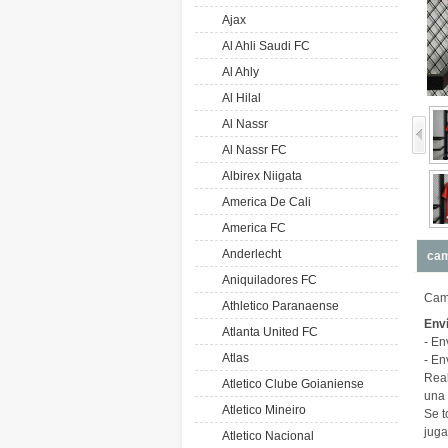
Ajax
Al Ahli Saudi FC
Al Ahly
Al Hilal
Al Nassr
Al Nassr FC
Albirex Niigata
America De Cali
America FC
Anderlecht
cam
Aniquiladores FC
Cami
Athletico Paranaense
Env
Atlanta United FC
- En
Atlas
- En
Real
Atletico Clube Goianiense
una 
Atletico Mineiro
Se t
juga
Atletico Nacional