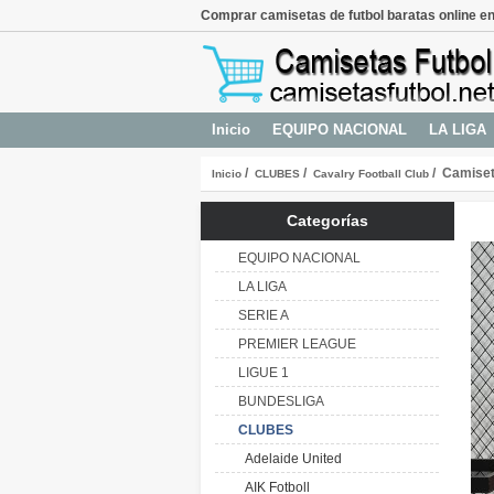
Comprar camisetas de futbol baratas online en
Inicio
EQUIPO NACIONAL
LA LIGA
/
/
/ Camiset
Inicio
CLUBES
Cavalry Football Club
Categorías
EQUIPO NACIONAL
LA LIGA
SERIE A
PREMIER LEAGUE
LIGUE 1
BUNDESLIGA
CLUBES
Adelaide United
AIK Fotboll