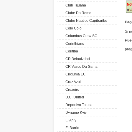
Club Tijuana
Clube Do Remo
Clube Nautico Capibaribe
Pag
Colo Colo
Si n
Columbus Crew SC
Pued
Corinthians
pre
Coritiba
CR Belouizdad
CR Vasco Da Gama
Criciuma EC
Cruz Azul
Cruzeiro
D.C. United
Deportivo Toluca
Dynamo Kyiv
El Ahly
El Barrio