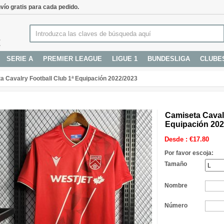
vío gratis para cada pedido.
SERIE A
PREMIER LEAGUE
LIGUE 1
BUNDESLIGA
CLUBE
a Cavalry Football Club 1ª Equipación 2022/2023
Camiseta Cavalr
Equipación 202
Desde :
€
17.80
Por favor escoja:
Tamaño
Nombre
Número