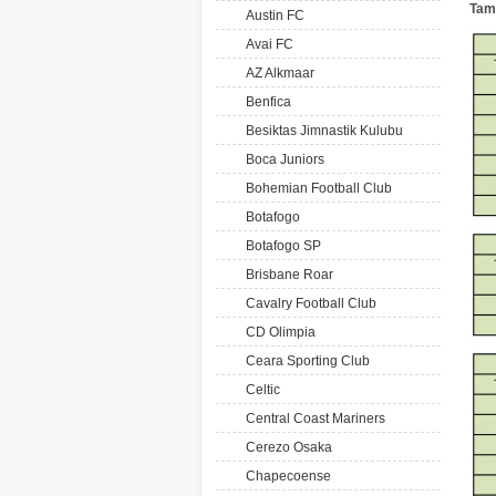
Tam
Austin FC
Avai FC
AZ Alkmaar
Benfica
Besiktas Jimnastik Kulubu
Boca Juniors
Bohemian Football Club
Botafogo
Botafogo SP
Brisbane Roar
Cavalry Football Club
CD Olimpia
Ceara Sporting Club
Celtic
Central Coast Mariners
Cerezo Osaka
Chapecoense