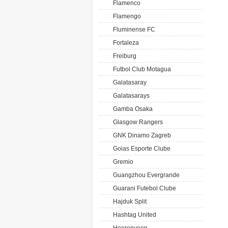
Flamenco
Flamengo
Fluminense FC
Fortaleza
Freiburg
Futbol Club Motagua
Galatasaray
Galatasarays
Gamba Osaka
Glasgow Rangers
GNK Dinamo Zagreb
Goias Esporte Clube
Gremio
Guangzhou Evergrande
Guarani Futebol Clube
Hajduk Split
Hashtag United