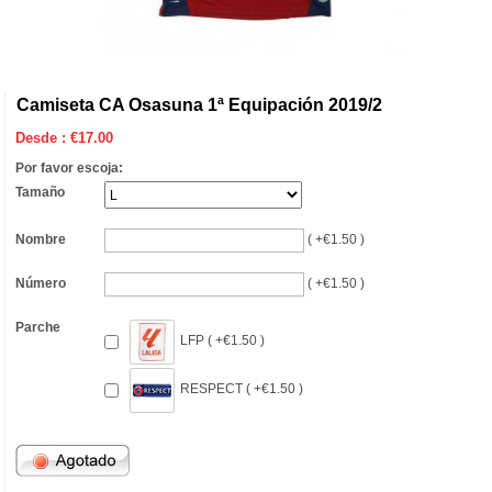
Camiseta CA Osasuna 1ª Equipación 2019/2
Desde :
€
17.00
Por favor escoja:
Tamaño
Nombre
( +€1.50 )
Número
( +€1.50 )
Parche
LFP ( +€1.50 )
RESPECT ( +€1.50 )