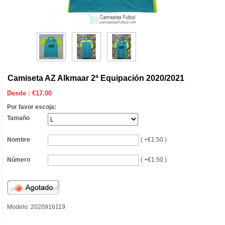
Camiseta AZ Alkmaar 2ª Equipación 2020/2021
Desde :
€
17.00
Por favor escoja:
Tamaño
Nombre
( +€1.50 )
Número
( +€1.50 )
Modelo: 2020916119