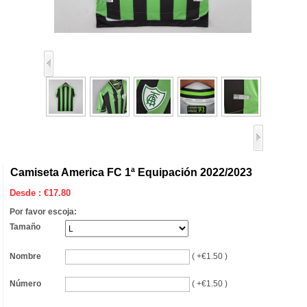
Camiseta America FC 1ª Equipación 2022/2023
Desde :
€
17.80
Por favor escoja:
Tamaño
Nombre
( +€1.50 )
Número
( +€1.50 )