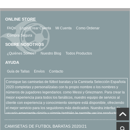
ONLINE STORE
FAQs
Login/Crear Cuenta
Mi Cuenta
Como Ordenar
Compra Segura
SOBRE NOSOTROS
¿Quiénes Somos?
Nuestro Blog
Todos Productos
AYUDA
Guía de Tallas
Envíos
Contacto
Consigue las camisetas de fútbol baratas y la Camiseta Selección Española
2020 completas y personalízalas con tu propio nombre o los nombres y
números de jugadores legendarios. como Messi y Griezmann. Para crear la
mejor experiencia para todos los fanáticos, nuestro equipo de servicio al
cliente con experiencia y conocimiento siempre está disponible, ofreciendo
el mejor servicio para los seguidores más dedicados. Nuestra interfaz de
usuario emergente rápida y simple también le permite ver los productos y
equipos más vendidos, refinar su búsqueda y acercarse para ver más de
cerca todos nuestros productos. Encuentre todo lo que está buscando con
CAMISETAS DE FUTBOL BARATAS 2020/21
claridad y seguridad, todo como parte de la experiencia en línea camisetas