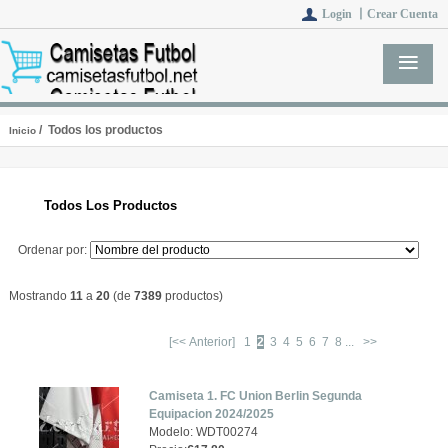
Login 丨
Crear Cuenta
/ Todos los productos
Inicio
Todos Los Productos
Ordenar por:
Mostrando
11
a
20
(de
7389
productos)
[<< Anterior]
1
2
3
4
5
6
7
8
...
>>
Camiseta 1. FC Union Berlin Segunda
Equipacion 2024/2025
Modelo: WDT00274