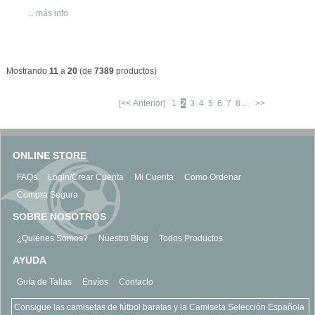
... más info
Mostrando
11
a
20
(de
7389
productos)
[<< Anterior]
1
2
3
4
5
6
7
8
...
>>
ONLINE STORE
FAQs
Login/Crear Cuenta
Mi Cuenta
Como Ordenar
Compra Segura
SOBRE NOSOTROS
¿Quiénes Somos?
Nuestro Blog
Todos Productos
AYUDA
Guía de Tallas
Envíos
Contacto
Consigue las camisetas de fútbol baratas y la Camiseta Selección Española