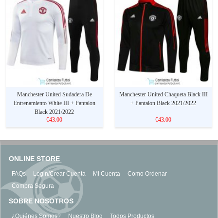
Manchester United Sudadera De
Manchester United Chaqueta Black III
Entrenamiento White III + Pantalon
+ Pantalon Black 2021/2022
Black 2021/2022
€43.00
€43.00
ONLINE STORE
FAQs
Login/Crear Cuenta
Mi Cuenta
Como Ordenar
Compra Segura
SOBRE NOSOTROS
¿Quiénes Somos?
Nuestro Blog
Todos Productos