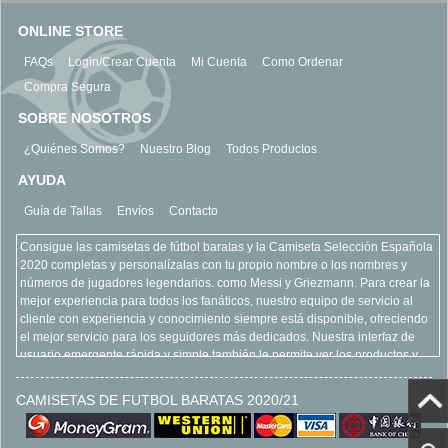
ONLINE STORE
FAQs
Login/Crear Cuenta
Mi Cuenta
Como Ordenar
Compra Segura
SOBRE NOSOTROS
¿Quiénes Somos?
Nuestro Blog
Todos Productos
AYUDA
Guía de Tallas
Envíos
Contacto
Consigue las camisetas de fútbol baratas y la Camiseta Selección Española
2020 completas y personalízalas con tu propio nombre o los nombres y
números de jugadores legendarios. como Messi y Griezmann. Para crear la
mejor experiencia para todos los fanáticos, nuestro equipo de servicio al
cliente con experiencia y conocimiento siempre está disponible, ofreciendo
el mejor servicio para los seguidores más dedicados. Nuestra interfaz de
usuario emergente rápida y simple también le permite ver los productos y
equipos más vendidos, refinar su búsqueda y acercarse para ver más de
cerca todos nuestros productos. Encuentre todo lo que está buscando con
CAMISETAS DE FUTBOL BARATAS 2020/21
claridad y seguridad, todo como parte de la experiencia en línea camisetas
de futbol baratas. Esperamos su llegada www.camisetasfutbol.net